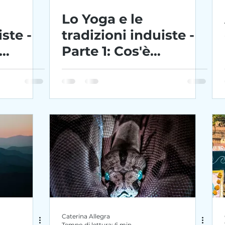
Lo Yoga e le
iste -
tradizioni induiste -
Parte 1: Cos'è
sta
l'Induismo?
Caterina Allegra
Tempo di lettura: 6 min