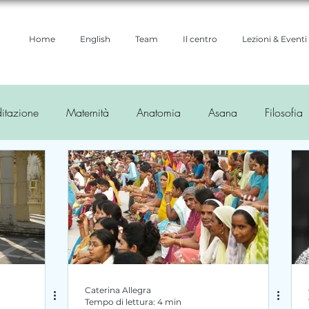
Home
English
Team
Il centro
Lezioni & Eventi
itazione
Maternità
Anatomia
Asana
Filosofia
ioni yoga
Ayurveda
Caterina Allegra
Tempo di lettura: 4 min