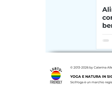
Al
co
be
​© 2013-2026 by Caterina Al
YOGA E NATURA IN SI
SicilYoga è un marchio reg