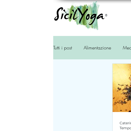
®
Tutti i post
Alimentazione
Med
Storia
Ambiente
Tradiz
Cateri
Tempo 