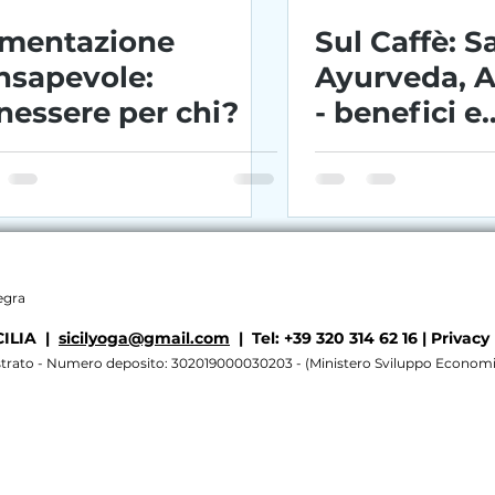
imentazione
Sul Caffè: S
nsapevole:
Ayurveda, 
nessere per chi?
- benefici e
controindic
legra
CILIA |
sicilyoga@gmail.com
| Tel: +39 320 314 62 16 |
Privacy 
istrato - Numero deposito: 302019000030203 - (Ministero Sviluppo Econom