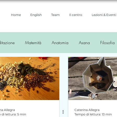
Home
English
Team
Il centro
Lezioni & Eventi
itazione
Maternità
Anatomia
Asana
Filosofia
ioni yoga
Ayurveda
na Allegra
Caterina Allegra
di lettura: 5 min
Tempo di lettura: 13 min