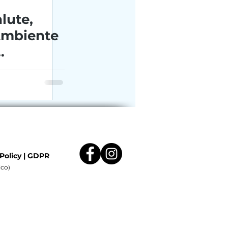
alute,
Ambiente
azioni
Policy
|
GDPR
ico)