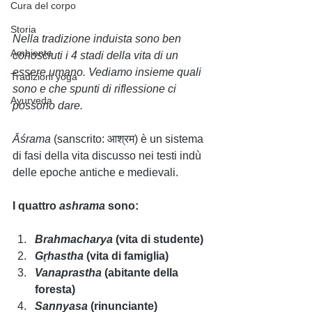
Cura del corpo
Storia
Nella tradizione induista sono ben 
Ambiente
conosciuti i 4 stadi della vita di un 
essere umano. Vediamo insieme quali 
Tradizioni yoga
sono e che spunti di riflessione ci 
Ayurveda
possono dare.
Āśrama 
(sanscrito: आश्रम) è un sistema 
di fasi della vita discusso nei testi indù 
delle epoche antiche e medievali. 
I quattro 
ashrama 
sono: 
Brahmacharya 
(vita di studente)
Gṛhastha 
(vita di famiglia)
Vanaprastha 
(abitante della 
foresta) 
Sannyasa 
(rinunciante)