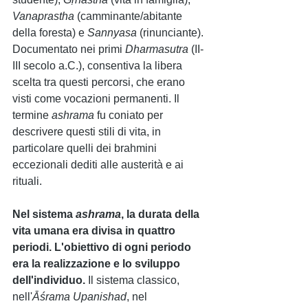
Vanaprastha 
(camminante/abitante 
della foresta) e 
Sannyasa 
(rinunciante). 
Documentato nei primi 
Dharmasutra 
(II-
III secolo a.C.), consentiva la libera 
scelta tra questi percorsi, che erano 
visti come vocazioni permanenti. Il 
termine 
ashrama 
fu coniato per 
descrivere questi stili di vita, in 
particolare quelli dei brahmini 
eccezionali dediti alle austerità e ai 
rituali.
Nel sistema 
ashrama
, la durata della 
vita umana era divisa in quattro 
periodi. L'obiettivo di ogni periodo 
era la realizzazione e lo sviluppo 
dell'individuo.
 Il sistema classico, 
nell'
Āśrama Upanishad
, nel 