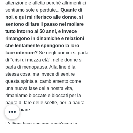
attenzione e affetto perché altrimenti ci 
sentiamo sole e perdute... 
Quante di 
noi, e qui mi riferisco alle donne, si 
sentono di fare il passo nel mollare 
tutto intorno ai 50 anni, e invece 
rimangono in dinamiche e relazioni 
che lentamente spengono la loro 
luce interiore?
 Se negli uomini si parla 
di "crisi di mezza età", nelle donne si 
parla di menopausa. Alla fine è la 
stessa cosa, ma invece di sentire 
questa spinta al cambiamento come 
una nuova fase della nostra vita, 
rimaniamo bloccate e bloccati per la 
paura di fare delle scelte, per la paura 
di cambiare...
L'ultima fase avviene anch'essa in 
maniera spontanea per molti dei nostri 