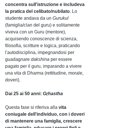
concentra sull'istruzione e includeva 
la pratica del celibato/nubilato
. Lo 
studente andava da un 
Gurukul 
(famiglia/clan del guru) e solitamente 
viveva con un Guru (mentore), 
acquisendo conoscenze di scienza, 
filosofia, scritture e logica, praticando 
l'autodisciplina, impegnandosi per 
guadagnare 
dakshina 
per essere 
pagato per il guru, imparando a vivere 
una vita di Dharma (rettitudine, morale, 
doveri).
Dai 25 ai 50 anni: 
Gṛhastha
Questa fase si riferiva alla 
vita 
coniugale dell'individuo, con i doveri 
di mantenere una famiglia, crescere 
una famiglia, educare i propri figli e 