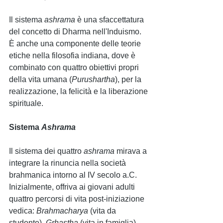
Il sistema 
ashrama
 è una sfaccettatura 
del concetto di Dharma nell'Induismo. 
È anche una componente delle teorie 
etiche nella filosofia indiana, dove è 
combinato con quattro obiettivi propri 
della vita umana (
Purushartha
), per la 
realizzazione, la felicità e la liberazione 
spirituale.
Sistema 
Ashrama
Il sistema dei quattro 
ashrama 
mirava a 
integrare la rinuncia nella società 
brahmanica intorno al IV secolo a.C. 
Inizialmente, offriva ai giovani adulti 
quattro percorsi di vita post-iniziazione 
vedica: 
Brahmacharya 
(vita da 
studente), 
Gṛhastha 
(vita in famiglia), 