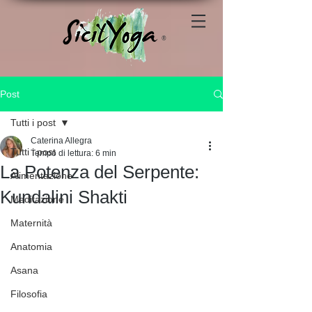
®
Post
Tutti i post
Caterina Allegra
Tutti i post
Tempo di lettura: 6 min
La Potenza del Serpente:
Alimentazione
Kundalini Shakti
Meditazione
Maternità
Anatomia
Asana
Filosofia