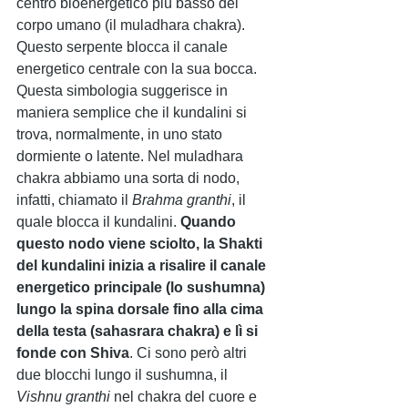
centro bioenergetico più basso del 
corpo umano (il muladhara chakra). 
Questo serpente blocca il canale 
energetico centrale con la sua bocca. 
Questa simbologia suggerisce in 
maniera semplice che il kundalini si 
trova, normalmente, in uno stato 
dormiente o latente. Nel muladhara 
chakra abbiamo una sorta di nodo, 
infatti, chiamato il 
Brahma granthi
, il 
quale blocca il kundalini. 
Quando 
questo nodo viene sciolto, la Shakti 
del kundalini inizia a risalire il canale 
energetico principale (lo sushumna) 
lungo la spina dorsale fino alla cima 
della testa (sahasrara chakra) e lì si 
fonde con Shiva
. Ci sono però altri 
due blocchi lungo il sushumna, il 
Vishnu granthi
 nel chakra del cuore e 