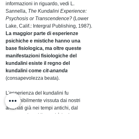
informazioni in riguardo, vedi L. 
Sannella, 
The Kundalini Experience: 
Psychosis or Transcendence?
 (Lower 
Lake, Calif.: Intergral Publishing, 1987). 
La maggior parte di esperienze 
psichiche e mistiche hanno una 
base fisiologica, ma oltre queste 
manifestazioni fisiologiche del 
kundalini esiste il regno del 
kundalini come 
cit-ananda
(consapevolezza beata).
L'esperienza del kundalini fu 
presumibilmente vissuta dai nostri 
antenati già nei tempi antichi, dal 
momento in cui l'umanità ha incontrato 
la dimensione spirituale, eppure il 
significato extra-ordinario di tale 
esperienza non fu riconosciuto fino 