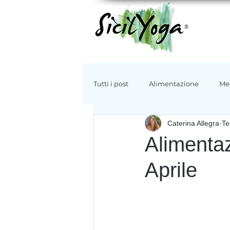
®
Tutti i post
Alimentazione
Me
Caterina Allegra
Te
Storia
Ambiente
Tradiz
Alimenta
Aprile