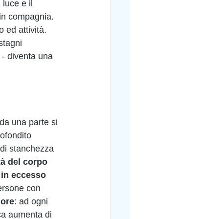
luce e il 
, in compagnia. 
ed attività.
stagni 
ia - diventa una 
da una parte si 
ofondito 
 di stanchezza 
tà del corpo 
 in eccesso
persone con 
uore
: ad ogni 
ca aumenta di 