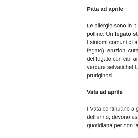
Pitta ad aprile
Le allergie sono in p
polline. Un 
fegato s
I sintomi comuni di a
fegato), eruzioni cuta
del fegato con cibi a
verdure selvatiche! L
pruriginosi.
Vata ad aprile
I Vata continuano a g
dell'anno, devono ass
quotidiana per non la