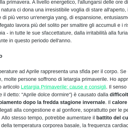
lla primavera. A livello energetico, l'allungarsi delle ore di 
natura ci dona una irresistibile voglia di stare all'aperto
i più verso un'energia yang, di espansione, entusiasmo 
fegato lavora più del solito per smaltire gli accumuli e i ri
ia - in tutte le sue sfaccettature, dalla irritabilità alla fur
te in questo periodo dell'anno.
co
erature ad Aprile rappresenta una sfida per il corpo. Se 
re, molte persone soffrono di letargia primaverile. Ho appr
 articolo 
Letargia Primaverile: cause e consigli
. Il senso
 il detto: "Aprile dolce dormire") è causato dalla 
difficol
mbiamento dopo la fredda stagione invernale
. Il 
calore
egati alla congestione e al gonfiore, soprattutto per le 
 Allo stesso tempo, potrebbe aumentare il 
battito del c
della temperatura corporea basale, la frequenza cardia