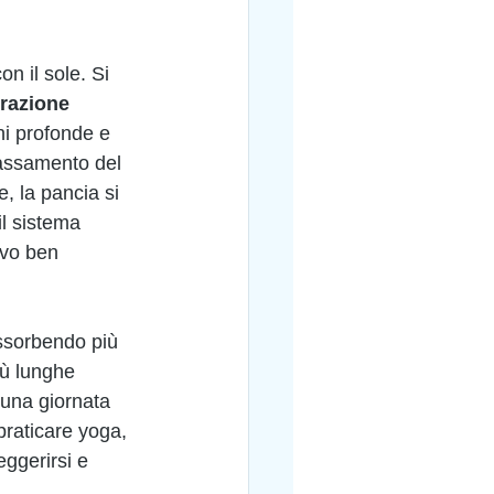
n il sole. Si 
razione 
ni profonde e 
bassamento del 
, la pancia si 
il sistema 
ivo ben 
ssorbendo più 
iù lunghe 
 una giornata 
praticare yoga, 
eggerirsi e 