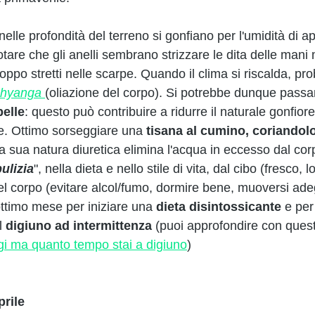
lle profondità del terreno si gonfiano per l'umidità di apri
otare che gli anelli sembrano strizzare le dita delle mani 
roppo stretti nelle scarpe. Quando il clima si riscalda, pr
hyanga 
(oliazione del corpo). Si potrebbe dunque passar
pelle
: questo può contribuire a ridurre il naturale gonfior
e. Ottimo sorseggiare una 
tisana al cumino, coriandolo
la sua natura diuretica elimina l'acqua in eccesso dal cor
ulizia
", nella dieta e nello stile di vita, dal cibo (fresco, l
del corpo (evitare alcol/fumo, dormire bene, muoversi ad
timo mese per iniziare una 
dieta disintossicante
 e per
l 
digiuno ad intermittenza
 (puoi approfondire con questo
gi ma quanto tempo stai a digiuno
) 
prile