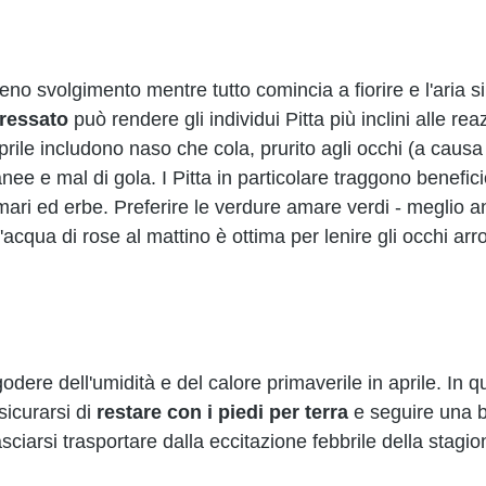
ieno svolgimento mentre tutto comincia a fiorire e l'aria s
tressato
 può rendere gli individui Pitta più inclini alle rea
prile includono naso che cola, prurito agli occhi (a causa 
nee e mal di gola. I Pitta in particolare traggono beneficio
mari ed erbe. Preferire le verdure amare verdi - meglio a
'acqua di rose al mattino è ottima per lenire gli occhi arro
odere dell'umidità e del calore primaverile in aprile. In 
icurarsi di 
restare con i piedi per terra
 e seguire una 
sciarsi trasportare dalla eccitazione febbrile della stagio