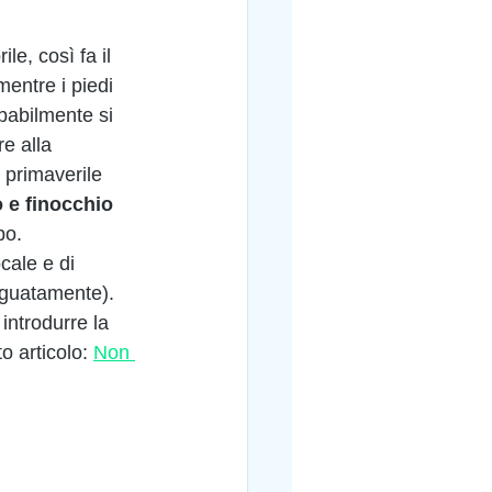
le, così fa il 
mentre i piedi 
obabilmente si 
e alla 
e primaverile 
 e finocchio 
po.
ocale e di 
eguatamente).
 introdurre la 
 articolo: 
Non 