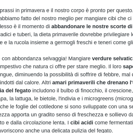
prassi in primavera e il nostro corpo è pronto per questo.
 abbiamo fatto del nostro meglio per mangiare cibi che c
desso è il momento di 
abbandonare le nostre scorte di 
radici e tuberi, la dieta primaverile dovrebbe privilegiare l
e e la rucola insieme a germogli freschi e teneri come gli
ce con abbondanza selvaggia! Mangiare 
verdure selvatic
empestivo che natura ci offre per stare meglio. Il loro 
sap
angue, diminuendo la possibilità di soffrire di febbre, mal 
ndotti dal calore. Altri 
amari primaverili che drenano l'
ia del fegato
 includono il bulbo di finocchio, il crescione, 
apa, la lattuga, le bietole, l'indivia e i microgreens (micr
che le foglie del cotiledone si sono sviluppate con una ser
ezza apporta un gradito senso di freschezza e sollievo da
o e dalla circolazione lenta. I 
cibi acidi
 come fermentati
avoriscono anche una delicata pulizia del fegato.