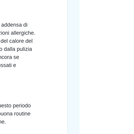
i addensa di 
zioni allergiche. 
del calore del 
 dalla pulizia 
ncora se 
ssati e 
questo periodo 
buona routine 
ne.