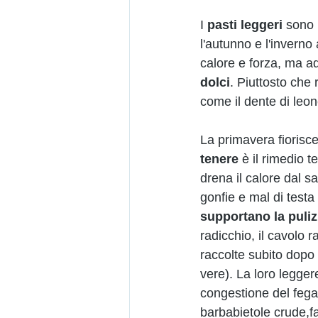
I 
pasti leggeri
 sono 
l'autunno e l'inverno
calore e forza, ma a
dolci
. Piuttosto che 
come il dente di leon
La primavera fioris
tenere
 è il rimedio t
drena il calore dal s
gonfie e mal di testa i
supportano la puliz
radicchio, il cavolo r
raccolte subito dopo 
vere). La loro legger
congestione del fegat
barbabietole crude,f