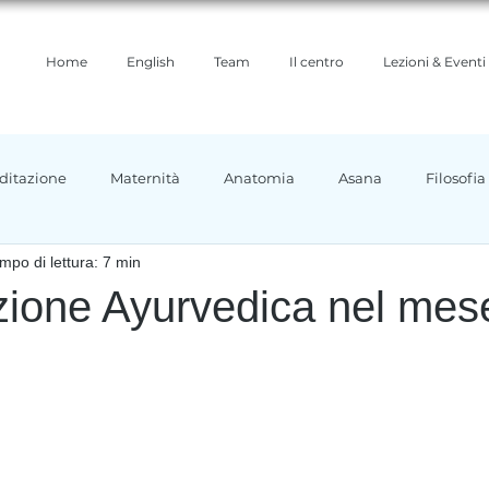
Home
English
Team
Il centro
Lezioni & Eventi
ditazione
Maternità
Anatomia
Asana
Filosofia
mpo di lettura: 7 min
ioni yoga
Ayurveda
zione Ayurvedica nel mese