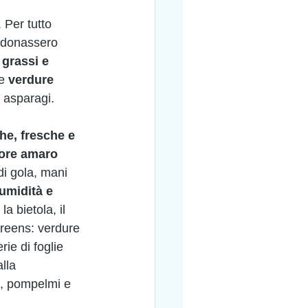
 Per tutto 
i donassero 
grassi e 
e 
verdure 
 asparagi. 
he, fresche e 
ore amaro
di gola, mani 
umidità e 
la bietola, il 
ogreens: verdure 
ie di foglie 
lla 
, pompelmi e 