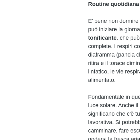
Routine quotidiana e
E' bene non dormire t
può iniziare la giorna
tonificante
, che può
complete. I respiri c
diaframma (pancia che
ritira e il torace di
linfatico, le vie resp
alimentato.
Fondamentale in que
luce solare. Anche il 
significano che c'è t
lavorativa. Si potreb
camminare, fare escur
godersi la fresca aria