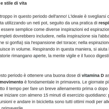
 stile di vita
roppo in questo periodo dell'anno! L'ideale è svegliarsi co
ta utilizzando un neti pot, seguito da una pratica di 
respi
 essere semplice come diverse inspirazioni ed espirazio
ompleti dovrebbero includere, nella inspirazione sia l'ab
 si gonfia) sia l'espansione del torace; nella espirazione
minuisce in volume. Respirando in questa maniera, si aiuta 
iratorie rimangano aperte, la mente vigile e il fuoco digest
sto periodo è ottenere una buona dose di 
vitamina D
 a
movimento 
è fondamentale in primavera. Le giornate p
utto il tempo per fare un breve allenamento prima o dopo
be iniziare con almeno 15 minuti di esercizio quotidiano: 
sioni e andare in bicicletta sono tutti ottimi modi per all
 primaverile. 