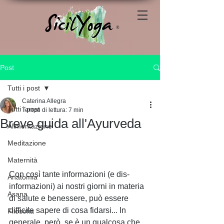
®
Post
Tutti i post
Caterina Allegra
Tutti i post
Tempo di lettura: 7 min
Breve guida all'Ayurveda
Alimentazione
Meditazione
Maternità
Con così tante informazioni (e dis-
Anatomia
informazioni) ai nostri giorni in materia 
Asana
di salute e benessere, può essere 
difficile sapere di cosa fidarsi... In 
Filosofia
generale, però, se è un qualcosa che 