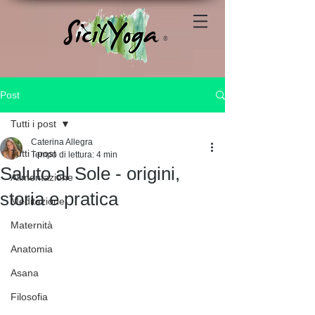
®
Post
Tutti i post
Caterina Allegra
Tutti i post
Tempo di lettura: 4 min
Saluto al Sole - origini,
Alimentazione
storia e pratica
Meditazione
Maternità
Anatomia
Asana
Filosofia