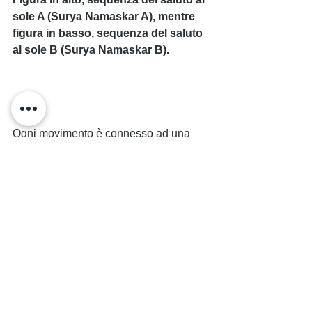
sole A (Surya Namaskar A), mentre 
figura in basso, sequenza del saluto 
al sole B (Surya Namaskar B).
Ogni movimento è connesso ad una 
inspirazione o ad una espirazione (vedi 
freccette nelle immagini), ed è 
consigliabile "far partire" il movimento 
dal respiro piuttosto che "accodare" il 
respiro al movimento...
I saluti al sole sono indicati al mattino 
per risvegliare il corpo e concentrare la 
mente, e sono spesso usati all'inizio di 
una lezione dinamica per riscaldare il 