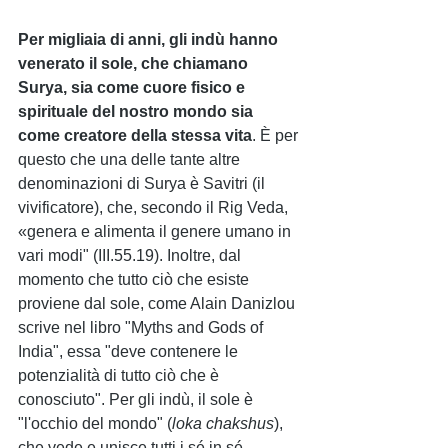
Per migliaia di anni, gli indù hanno 
venerato il sole, che chiamano 
Surya, sia come cuore fisico e 
spirituale del nostro mondo sia 
come creatore della stessa vita
. È per 
questo che una delle tante altre 
denominazioni di Surya è Savitri (il 
vivificatore), che, secondo il Rig Veda, 
«genera e alimenta il genere umano in 
vari modi" (III.55.19). Inoltre, dal 
momento che tutto ciò che esiste 
proviene dal sole, come Alain Danizlou 
scrive nel libro "Myths and Gods of 
India", essa "deve contenere le 
potenzialità di tutto ciò che è 
conosciuto". Per gli indù, il sole è 
"l'occhio del mondo" (
loka chakshus
), 
che vede e unisce tutti i sé in sé, 