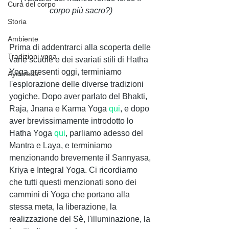
Cura del corpo
corpo più sacro?)
Storia
Ambiente
Prima di addentrarci alla scoperta delle 
Tradizioni yoga
varie scuole e dei svariati stili di Hatha 
Yoga presenti oggi, terminiamo 
Ayurveda
l'esplorazione delle diverse tradizioni 
yogiche. Dopo aver parlato del Bhakti, 
Raja, Jnana e Karma Yoga 
qui
, e dopo 
aver brevissimamente introdotto lo 
Hatha Yoga 
qui
, parliamo adesso del 
Mantra e Laya, e terminiamo 
menzionando brevemente il Sannyasa, 
Kriya e Integral Yoga. Ci ricordiamo 
che tutti questi menzionati sono dei 
cammini di Yoga che portano alla 
stessa meta, la liberazione, la 
realizzazione del Sè, l'illuminazione, la 