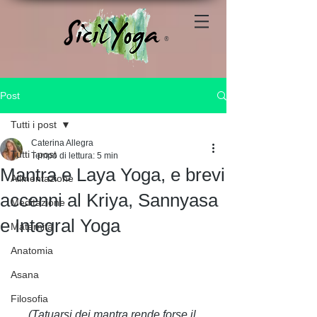
®
Post
Tutti i post
Caterina Allegra
Tutti i post
Tempo di lettura: 5 min
Mantra e Laya Yoga, e brevi
Alimentazione
accenni al Kriya, Sannyasa
Meditazione
e Integral Yoga
Maternità
Anatomia
Asana
Filosofia
(Tatuarsi dei mantra rende forse il 