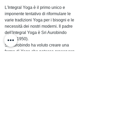
L'Integral Yoga è il primo unico e 
imponente tentativo di riformulare le 
varie tradizioni Yoga per i bisogni e le 
necessità dei nostri moderni. Il padre 
dell'Integral Yoga è Sri Aurobindo 
(1872-1950).  
Sri Aurobindo ha voluto creare una 
forma di Yoga che potesse preservare 
la tradizione e al contempo adattare lo 
Yoga ai tempi moderni, e per fare ciò si 
è basato non solo sulla sua 
educazione europea ma anche sulla 
sua profonda esperienza e 
sperimentazione della vita spirituale. 
Sri Aurobindo era un esempio di quella 
rara combinazione che a volte si trova 
nella storia che unisce le qualità di 
originale filosofo con quelle di saggio e 