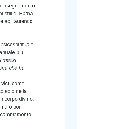
na insegnamento 
 stili di Hatha 
 agli autentici 
sicospirituale 
manuale più 
 i mezzi 
ona che ha 
visti come 
o solo nella 
n corpo divino, 
ima o poi 
el cambiamento, 