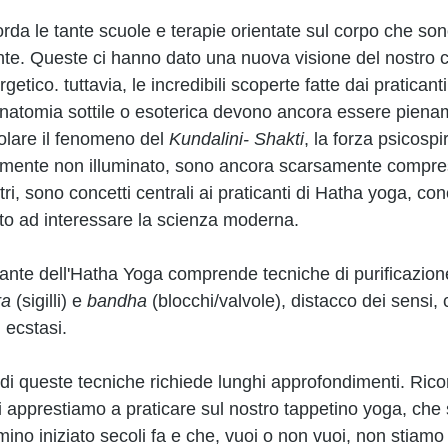
rda le tante scuole e terapie orientate sul corpo che son
nte. Queste ci hanno dato una nuova visione del nostro co
etico. tuttavia, le incredibili scoperte fatte dai pratican
i anatomia sottile o esoterica devono ancora essere piena
olare il fenomeno del 
Kundalini- Shakti
, la forza psicospir
-mente non illuminato, sono ancora scarsamente compre
ri, sono concetti centrali ai praticanti di Hatha yoga, con
to ad interessare la scienza moderna.
cante dell'Hatha Yoga comprende tecniche di purificazion
a 
(sigilli) e 
bandha 
(blocchi/valvole), distacco dei sensi, 
 ecstasi.
 queste tecniche richiede lunghi approfondimenti. Ricor
i apprestiamo a praticare sul nostro tappetino yoga, che
no iniziato secoli fa e che, vuoi o non vuoi, non stiamo