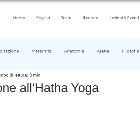
Home
English
Team
Il centro
Lezioni & Eventi
ditazione
Maternità
Anatomia
Asana
Filosofia
mpo di lettura: 3 min
ioni yoga
Ayurveda
one all'Hatha Yoga