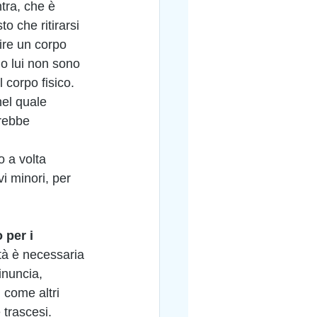
tra, che è 
o che ritirarsi 
uire un corpo 
 o lui non sono 
 corpo fisico. 
nel quale 
rebbe 
 a volta 
vi minori, per 
 per i 
tà è necessaria 
inuncia, 
 come altri 
 trascesi. 