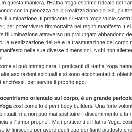
n questa maniera, l'Hatha Yoga esprime l'ideale del Tan
mondo con la pienezza della Realizzazione del Sè, piuttost
re lìilluminazione. Il praticante di Hatha Yoga vuole costr
", per poter vivere l'immortalità nel regno manifesto. Lei
re l'illuminazione attraverso un prolungato abbandono del
tto: la Realizzazione del Sè e la trasmutazione del corpo 
manifesto nelle sue diverse dimensioni. A chi non allette
? 
ome si può immaginare, i praticanti di Hatha Yoga hanno
 alte aspirazioni spirituali e si sono accontentati di obietti
 anch'essi, per servire il proprio ego. 
egocentrismo orientato sul corpo, è un grande pericolo
-Yoga 
così come lo è per i body builders. Una forte volon
 spirituali, ma non può mai sostituire il discernimento e la r
cia all'"amor proprio". Ma i praticanti di Hatha Yoga, così
volte finiscono per avere degli ego gonfianti piuttosto che