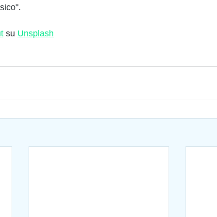
sico". 
t
 su 
Unsplash