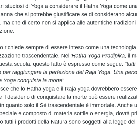
ri studiosi di Yoga a considerare il Hatha Yoga come u
na che si potrebbe giustificare se di considerano alcuni
a che di certo non si applica alle autentiche tradizioni e
zione. 
o richiede sempre di essere inteso come una tecnologia p
lizzazione trascendentale. Nell'
Hatha Yoga Pradipika
, il 
uesta scuola, questo fatto è espresso come segue: "
tutti
o per raggiungere la perfezione del Raja Yoga. Una pers
a Yoga conquista la morte
". 
sce che lo Hatha yoga e il Raja yoga dovrebbero essere 
il desiderio di conquistare la morte può essere realizzat
 in quanto solo il Sè trascendentale è immortale. Anche u
peciale e composto di materia sottile o energia, dovrà pr
to tutti i prodotti della Natura sono soggetti alla legge d