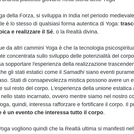
 della Forza, si sviluppa in India nel periodo medievale.
e è lo stesso di qualsiasi forma autentica di Yoga: 
trasc
ca e realizzare il Sé
, o la Realtà divina. 
ue da altri cammini Yoga è che la tecnologia psicospiritua
e concentrata sullo sviluppo delle potenzialità del corpo
ssa sopportare l'esperienza della realizzazione trascende
 gli stati estatici come il 
Samadhi 
siano eventi purame
aso. Stati di consapevolezza mistica possono avere un ef
 sul resto del corpo. L'esperienza della unione estatica
llo stato incarnato, ovvero mentre siamo nel nostro co
ga, quindi, interessa rafforzare e fortificare il corpo. Il p
e è un evento che interessa tutto il corpo
. 
 Yoga vogliono quindi che la Realtà ultima si manifesti nell