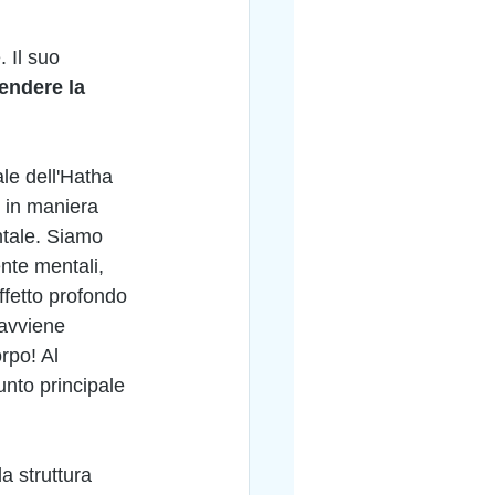
 Il suo 
endere la 
le dell'Hatha 
 in maniera 
ntale. Siamo 
nte mentali, 
fetto profondo 
 avviene 
rpo! Al 
unto principale 
a struttura 