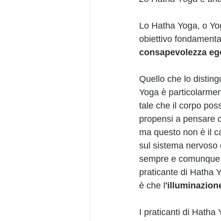
Lo Hatha Yoga, o Yoga
obiettivo fondamental
consapevolezza egoi
Quello che lo disting
Yoga è particolarment
tale che il corpo po
propensi a pensare che
ma questo non è il c
sul sistema nervoso e
sempre e comunque ne
praticante di Hatha Yo
è che l
'illuminazion
I praticanti di Hatha