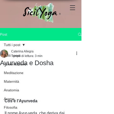
®
Post
Tutti i post
Caterina Allegra
Tutti i post
Tempo di lettura: 3 min
Ayurveda e Dosha
Alimentazione
Meditazione
Maternità
Anatomia
Asana
Cos'è l'Ayurveda
Filosofia
Il nome Ayur-veda, che deriva dai 