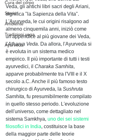
Cura del corpo
Veda, gli antichi libri sacri degli Ariani, 
Storia
significa "la Sapienza della Vita". 
L'Ayurveda, le cui origini risalgono ad 
Ambiente
almeno cinquemila anni, iniziò come 
Tradizioni yoga
un'appendice al più giovane dei Veda, 
l'
Atharva Veda
. Da allora, l'Ayurveda si 
Ayurveda
è evoluta in un sistema medico 
empirico. Il più importante di tutti i testi 
ayurvedici, il 
Charaka Samhita
, 
apparve probabilmente tra l'VIII e il X 
secolo a.C. Anche il più famoso testo 
chirurgico di Ayurveda, la 
Sushruta 
Samhita
, fu presumibilmente compilato 
in quello stesso periodo. L'evoluzione 
dell'universo, come dettagliato nel 
sistema Samkhya, 
uno dei sei sistemi 
filosofici in India
, costituisce la base 
della maggior parte delle teorie 