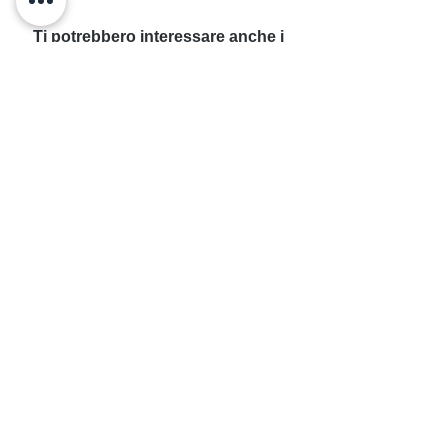
Ti potrebbero interessare anche i 
seguenti articoli:
Breve Guida all'Ayurveda
References:
Feuerstein, Georg (2001),"The Yoga 
Tradition", 2nd Ed., Hohm Press, 
Arizona
Lad, V. (1984). "Ayurveda, the Science 
of Self-Healing", Lotus Press