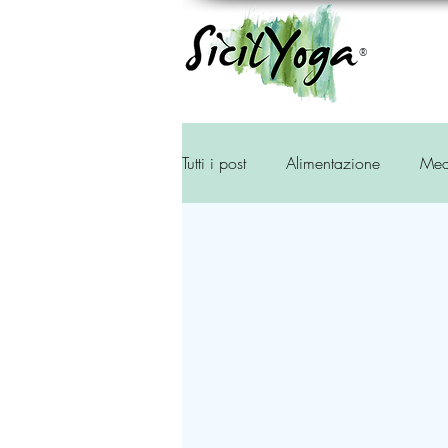
®
Tutti i post
Alimentazione
Med
Storia
Ambiente
Tradiz