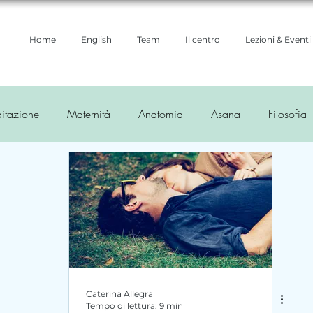
Home
English
Team
Il centro
Lezioni & Eventi
itazione
Maternità
Anatomia
Asana
Filosofia
ioni yoga
Ayurveda
Caterina Allegra
Tempo di lettura: 9 min