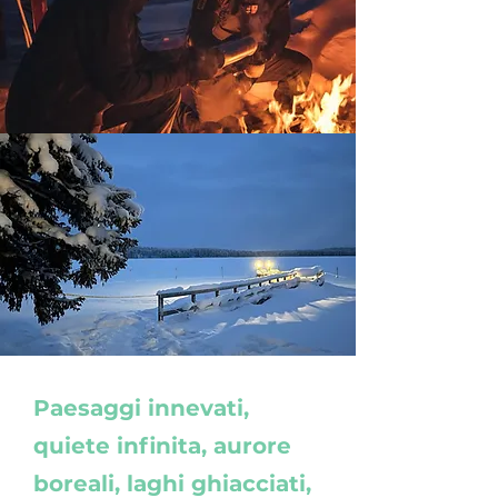
Paesaggi innevati,
quiete infinita, aurore
boreali, laghi ghiacciati,