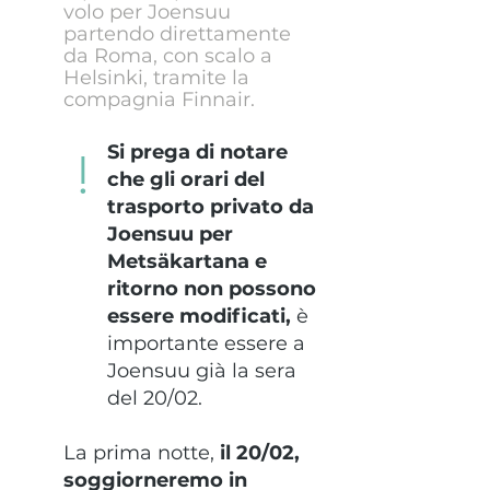
volo per Joensuu
partendo direttamente
da Roma, con scalo a
Helsinki, tramite la
compagnia Finnair.
Si prega di notare
!
che gli orari del
trasporto privato da
Joensuu per
Metsäkartana e
ritorno non possono
essere modificati,
è
importante essere a
Joensuu già la sera
del 20/02.
La prima notte,
il 20/02,
soggiorneremo in