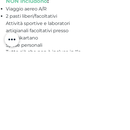
NON includono
:
Viaggio aereo A/R
2 pasti liberi/facoltativi
Attività sportive e laboratori
artigianali facoltativi presso
Metsäkartano
Spese personali
Tutto ciò che non è incluso in "le
tariffe includono" qui sopra.
QUOTA DI
PARTECIPAZIONE