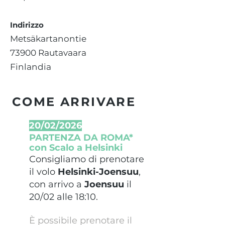
Indirizzo
Metsäkartanontie
73900 Rautavaara
Finlandia
COME ARRIVARE
20/02/2026
PARTENZA DA ROMA*
con Scalo a Helsinki
Consigliamo di prenotare
il volo
Helsinki-Joensuu
,
con arrivo a
Joensuu
il
20/02 alle 18:10.
È
possibile prenotare il