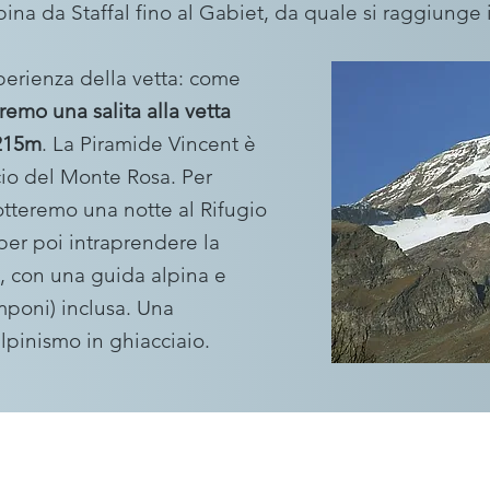
bina da Staffal fino al Gabiet, da quale si raggiunge il
sperienza della vetta: come
remo una salita alla vetta
.215m
. La Piramide Vincent è
io del Monte Rosa. Per
otteremo una notte al Rifugio
per poi intraprendere la
a, con una guida alpina e
mponi) inclusa. Una
lpinismo in ghiacciaio.