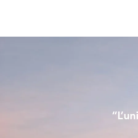
“L’un