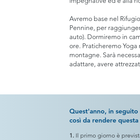
impegnative ed è alla ri
Avremo base nel Rifugio
Pennine, per raggiunger
auto). Dormiremo in cam
ore. Praticheremo Yoga m
montagne. Sarà necessari
adattare, avere attrezzat
Quest'anno, in seguito 
così da rendere questa 
1.
Il primo giorno è previs