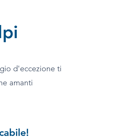
lpi
gio d'eccezione ti
ne amanti
cabile!