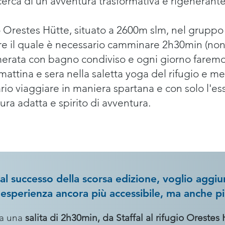
cerca di un'avventura trasformativa e rigenerante
 Orestes Hütte, situato a 2600m slm, nel gruppo
e il quale è necessario camminare 2h30min (non 
erata con bagno condiviso e ogni giorno faremo 
attina e sera nella saletta yoga del rifugio e me
o viaggiare in maniera spartana e con solo l'ess
ura adatta e spirito di avventura.
al successo della scorsa edizione, voglio aggi
esperienza ancora più accessibile, ma anche p
ta una
salita di 2h30min, da Staffal al rifugio Orestes