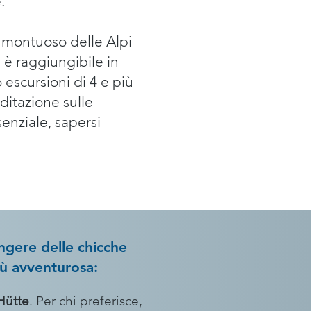
.
 montuoso delle Alpi
è raggiungibile in
escursioni di 4 e più
ditazione sulle
enziale, sapersi
ungere delle chicche
iù avventurosa:
 Hütte
. Per chi preferisce,