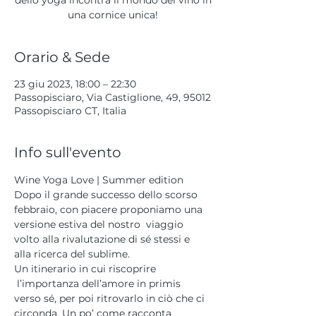
dello yoga incontra il mondo del vino in
una cornice unica!
Orario & Sede
23 giu 2023, 18:00 – 22:30
Passopisciaro, Via Castiglione, 49, 95012
Passopisciaro CT, Italia
Info sull'evento
Wine Yoga Love | Summer edition 
Dopo il grande successo dello scorso 
febbraio, con piacere proponiamo una 
versione estiva del nostro  viaggio 
volto alla rivalutazione di sé stessi e 
alla ricerca del sublime. 
Un itinerario in cui riscoprire 
 l’importanza dell’amore in primis 
verso sé, per poi ritrovarlo in ciò che ci 
circonda. Un po’ come racconta 