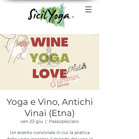
®
Yoga e Vino, Antichi
Vinai (Etna)
ven 23 giu
  |  
Passopisciaro
Un evento conviviale in cui la pratica