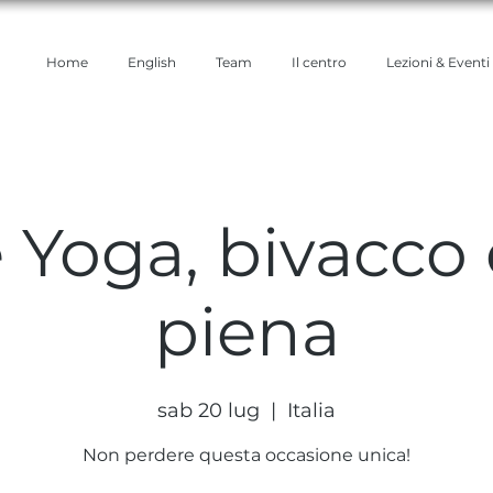
Home
English
Team
Il centro
Lezioni & Eventi
e Yoga, bivacco 
piena
sab 20 lug
  |  
Italia
Non perdere questa occasione unica!