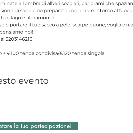
ate all'ombra di alberi secolari, panorami che spaziano 
divisione di sano cibo preparato con amore intorno al fuoco
d un lago e al tramonto... 
solo portare il tuo sacco a pelo, scarpe buone, voglia di 
o pensiamo noi!
 al 3203146216
o + €100 tenda condivisa/€120 tenda singola
esto evento
tare la tua partecipazione!