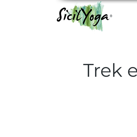
®
Trek 