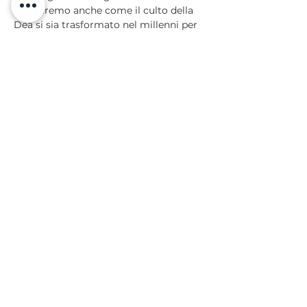
Scopriremo anche come il culto della 
Dea si sia trasformato nel millenni per 
arrivare…
Mostra di più
Condividi questo evento
Contattami per prenotare la tua partecipazione!
​©
2013-2026
by Caterina Allegra
YOGA E NATURA IN SICILIA |
sicilyoga@gmail.com
| Tel: +39 320 314 62 16 |
Privacy Policy
|
GDPR