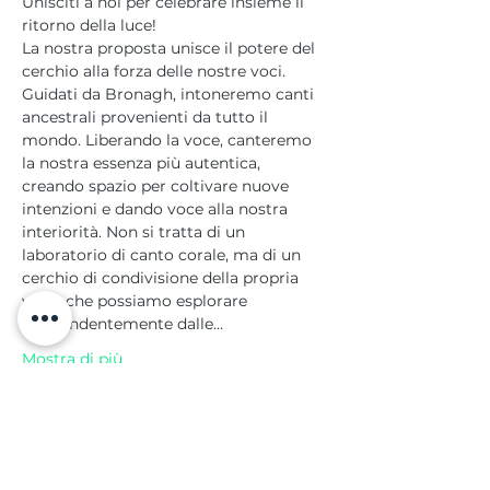
Unisciti a noi per celebrare insieme il 
ritorno della luce!
La nostra proposta unisce il potere del 
cerchio alla forza delle nostre voci. 
Guidati da Bronagh, intoneremo canti 
ancestrali provenienti da tutto il 
mondo. Liberando la voce, canteremo 
la nostra essenza più autentica, 
creando spazio per coltivare nuove 
intenzioni e dando voce alla nostra 
interiorità. Non si tratta di un 
laboratorio di canto corale, ma di un 
cerchio di condivisione della propria 
voce, che possiamo esplorare 
indipendentemente dalle…
Mostra di più
Condividi questo evento
Contattami per prenotare la tua partecipazione!