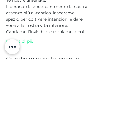
 le nostre antenate. 
Liberando la voce, canteremo la nostra 
essenza più autentica, lasceremo 
spazio per coltivare intenzioni e dare 
voce alla nostra vita interiore. 
Cantiamo l'invisibile e torniamo a noi.
Mostra di più
Condividi questo evento
Contattami per prenotare la tua partecipazione!
​©
2013-2026
by Caterina Allegra