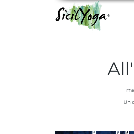
®
Al
ma
Un o