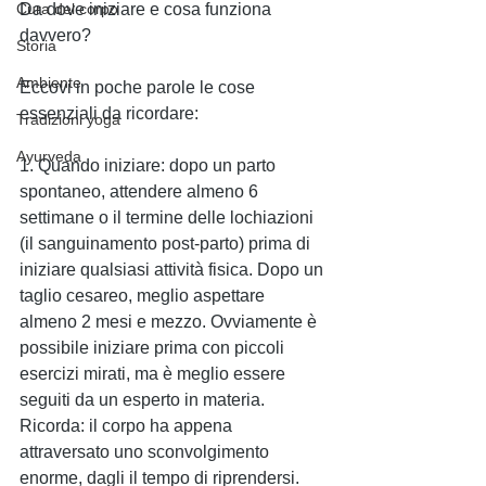
Cura del corpo
Da dove iniziare e cosa funziona 
davvero? 
Storia
Ambiente
Eccovi in poche parole le cose 
essenziali da ricordare: 
Tradizioni yoga
Ayurveda
1. Quando iniziare: dopo un parto 
spontaneo, attendere almeno 6 
settimane o il termine delle lochiazioni 
(il sanguinamento post-parto) prima di 
iniziare qualsiasi attività fisica. Dopo un 
taglio cesareo, meglio aspettare 
almeno 2 mesi e mezzo. Ovviamente è 
possibile iniziare prima con piccoli 
esercizi mirati, ma è meglio essere 
seguiti da un esperto in materia. 
Ricorda: il corpo ha appena 
attraversato uno sconvolgimento 
enorme, dagli il tempo di riprendersi.