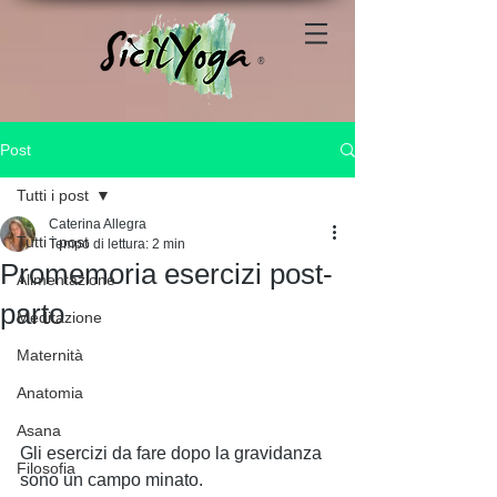
®
Post
Tutti i post
Caterina Allegra
Tutti i post
Tempo di lettura: 2 min
Promemoria esercizi post-
Alimentazione
parto
Meditazione
Maternità
Anatomia
Asana
Gli esercizi da fare dopo la gravidanza 
Filosofia
sono un campo minato. 